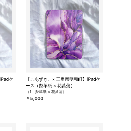
Padケ
【こあずき。× 三重県明和町】iPadケ
ース（擬革紙 × 花菖蒲）
（1 擬革紙 × 花菖蒲）
￥5,000