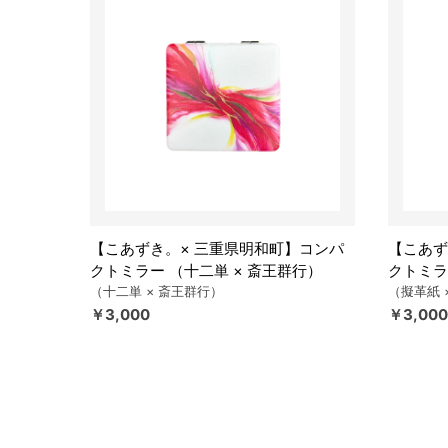
【こあずき。× 三重県明和町】コンパ
【こあず
クトミラー （十二単 × 斎王群行）
クトミラ
（十二単 × 斎王群行）
（擬革紙 
￥3,000
￥3,000