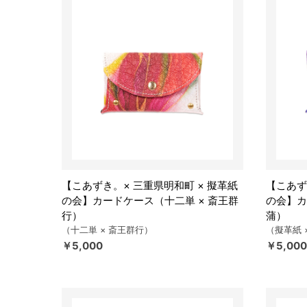
【こあずき。× 三重県明和町 × 擬革紙
【こあず
の会】カードケース（十二単 × 斎王群
の会】カ
行）
蒲）
（十二単 × 斎王群行）
（擬革紙 
￥5,000
￥5,000