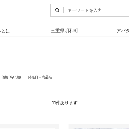
るとは
三重県明和町
アバ
価格(高い順)
発売日＋商品名
11
件あります