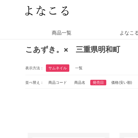
商品一覧
よなこ
こあずき。× 三重県明和町
表示方法：
サムネイル
一覧
並べ替え：
商品コード
商品名
発売日
価格(安い順)