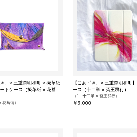
き。× 三重県明和町 × 擬革紙
【こあずき。× 三重県明和町】i
ードケース（擬革紙 × 花菖
ース（十二単 × 斎王群行）
（1 十二単 × 斎王群行）
￥5,000
× 花菖蒲）