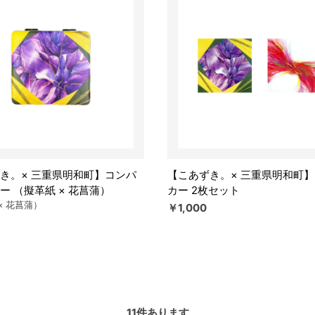
き。× 三重県明和町】コンパ
【こあずき。× 三重県明和町
ー （擬革紙 × 花菖蒲）
カー 2枚セット
× 花菖蒲）
￥1,000
11
件あります