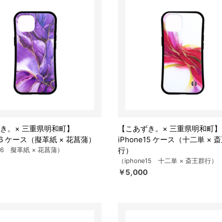
き。× 三重県明和町】
【こあずき。× 三重県明和町】
e16 ケース（擬革紙 × 花菖蒲）
iPhone15 ケース（十二単 × 
行）
e16 擬革紙 × 花菖蒲）
（iphone15 十二単 × 斎王群行）
￥5,000