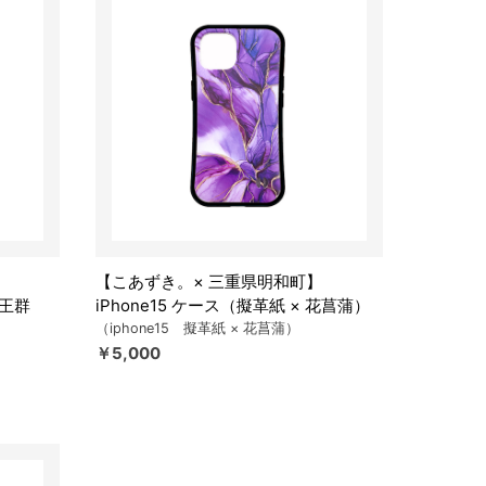
【こあずき。× 三重県明和町】
斎王群
iPhone15 ケース（擬革紙 × 花菖蒲）
（iphone15 擬革紙 × 花菖蒲）
￥5,000