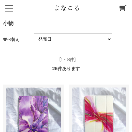
小物
並べ替え
[1～8件]
25
件あります