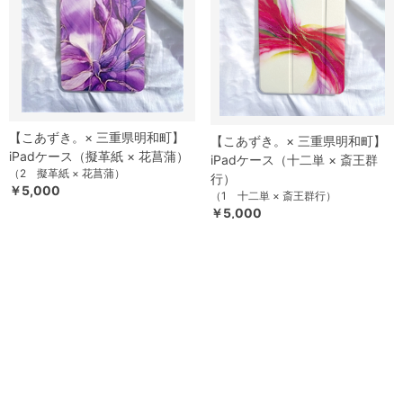
【こあずき。× 三重県明和町】
【こあずき。× 三重県明和町】
iPadケース（擬革紙 × 花菖蒲）
iPadケース（十二単 × 斎王群
（2 擬革紙 × 花菖蒲）
行）
￥5,000
（1 十二単 × 斎王群行）
￥5,000
つづきを見る
[1～8件]
25
件あります