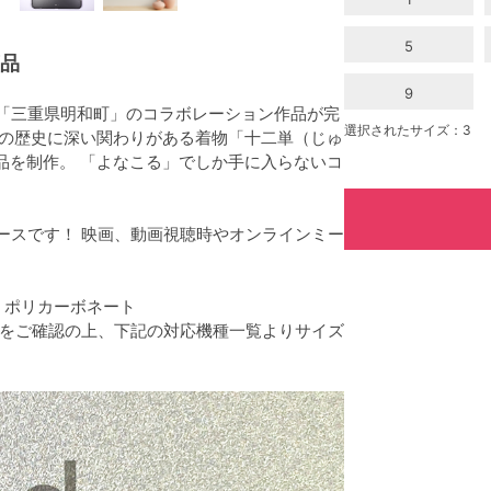
5
商品
9
と「三重県明和町」のコラボレーション作品が完
選択されたサイズ：3
町の歴史に深い関わりがある着物「十二単（じゅ
品を制作。 「よなこる」でしか手に入らないコ
ケースです！ 映画、動画視聴時やオンラインミー
：ポリカーボネート
番号をご確認の上、下記の対応機種一覧よりサイズ