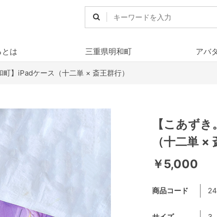
るとは
三重県明和町
アバ
町】iPadケース（十二単 × 斎王群行）
【こあずき。
（十二単 ×
￥5,000
商品コード
24
サイズ
3