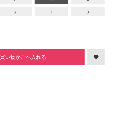
6
7
8
買い物かごへ入れる