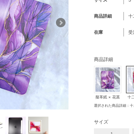
商品詳細
十
在庫
受
商品詳細
擬革紙 × 花菖
十二
蒲
選択された商品詳細：十二
サイズ
1