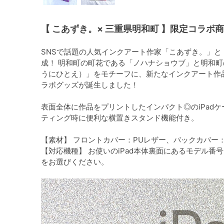
【 こあずき。× 三重県明和町 】限定コラボ
SNSで話題の人気インクアート作家「こあずき。」
成！ 明和町の町花である「ノハナショウブ」と明和
うにひとえ）」をモチーフに、新たなインクアート作
ラボグッズが誕生しました！
表面全体に作品をプリントしたインパクト◎のiPad
ティング時に便利な横置きスタンド機能付き。
【素材】 フロントカバー：PUレザー、バックカバー
【対応機種】 お使いのiPad本体裏面にあるモデル
をお選びください。