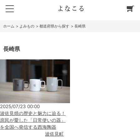
ホーム
>
よみもの
>
都道府県から探す
>
長崎県
長崎県
2025/07/23 00:00
波佐見焼の歴史と魅力に迫る！
庶民が愛した「日常使いの器」
を全国へ発信する西海陶器
波佐見町