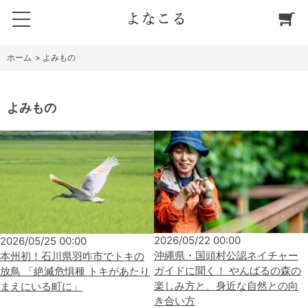
ホーム
>
よみもの
よみもの
2026/05/22 00:00
2026/05/25 00:00
沖縄県・国頭村公認ネイチャー
本州初！石川県羽咋市でトキの
ガイドに聞く！ やんばるの森の
放鳥 「絶滅危惧種 トキがあたり
楽しみ方と、身近な自然との向
まえにいる町に」
き合い方