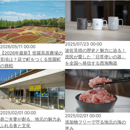
2025/07/23 00:00
2026/05/11 00:00
波佐見焼の歴史と魅力に迫る！
【2026年最新】世羅高原農場の
庶民が愛した「日常使いの器」
見頃は？花で町をつくる世羅町
を全国へ発信する西海陶器
の挑戦
2025/02/01 00:00
2025/02/01 00:00
鼎ご夫妻が創る、地元の魅力あ
添加物フリーで守る地元の海の
ふれる食と文化
恵み