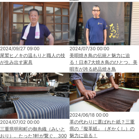
2024/09/27 09:00
2024/07/30 00:00
尾鷲ヒノキの温もりと職人の技
美唄焼き鳥の伝統と魅力に迫
が生み出す家具
る！日本7大焼き鳥のひとつ、美
唄市が誇る絶品焼き鳥
2024/06/18 00:00
革の代わりに選ばれた紙？三重
2024/07/02 00:00
県の『擬革紙』（ぎかくし）の
三重県明和町の御糸織（みいと
魅力に迫る！
おり）。たった1軒が繋ぐ、300